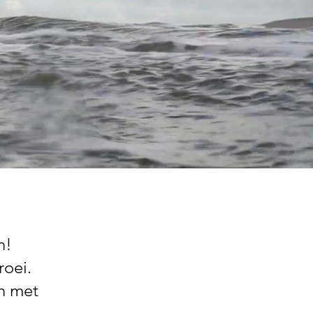
en!
roei.
en met