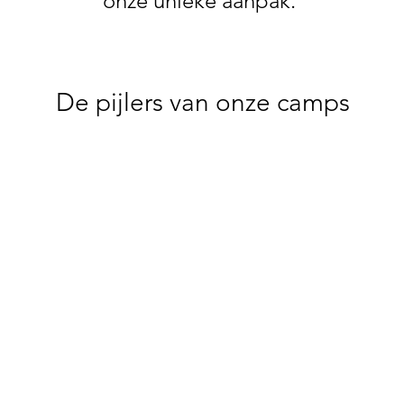
onze unieke aanpak.
De pijlers van onze camps
port, spel & groei"
Flexibiliteit
Surfen staat uiteraard
Het gevoel van vrijheid
entraal, maar tijdens het
groei en persoonlijke
amp worden er genoeg
ontwikkeling.
andere activiteiten
rganiseerd zoals Archery
Laten we samen de doe
ag, Ultimate Frisbee en
van jouw kamp
Beach games.
bespreekbaar maken. Wat
Voor ieder wat wils!
jullie wens qua plezier
vaardigheden en educat