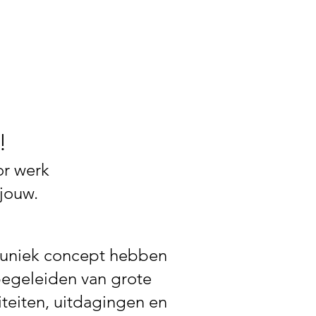
groei te stimuleren.
it
!
or werk
jouw.
en uniek concept hebben
begeleiden van grote
teiten, uitdagingen en