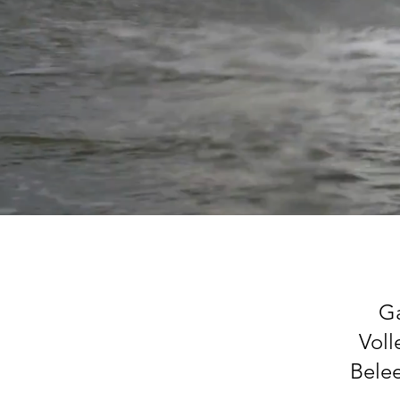
Ga
Voll
Belee